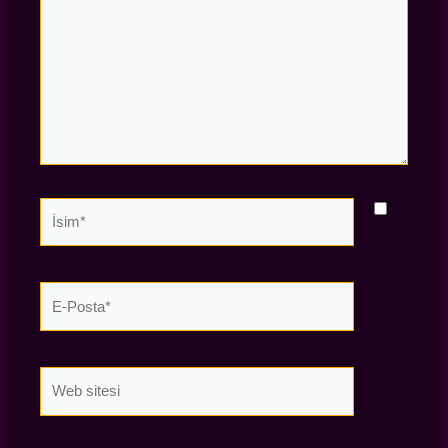
İsim*
E-
Posta*
Web
sitesi