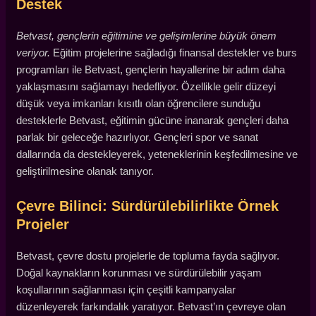
Destek
Betvast, gençlerin eğitimine ve gelişimlerine büyük önem
veriyor.
Eğitim projelerine sağladığı finansal destekler ve burs
programları ile Betvast, gençlerin hayallerine bir adım daha
yaklaşmasını sağlamayı hedefliyor. Özellikle gelir düzeyi
düşük veya imkanları kısıtlı olan öğrencilere sunduğu
desteklerle Betvast, eğitimin gücüne inanarak gençleri daha
parlak bir geleceğe hazırlıyor. Gençleri spor ve sanat
dallarında da destekleyerek, yeteneklerinin keşfedilmesine ve
geliştirilmesine olanak tanıyor.
Çevre Bilinci: Sürdürülebilirlikte Örnek
Projeler
Betvast, çevre dostu projelerle de topluma fayda sağlıyor.
Doğal kaynakların korunması ve sürdürülebilir yaşam
koşullarının sağlanması için çeşitli kampanyalar
düzenleyerek farkındalık yaratıyor. Betvast’ın çevreye olan