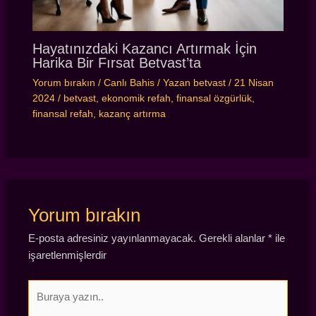
Hayatınızdaki Kazancı Artırmak İçin
Harika Bir Fırsat Betvast’ta
Yorum bırakın
/
Canlı Bahis
/ Yazan
betvast
/
21 Nisan
2024
/
betvast
,
ekonomik refah
,
finansal özgürlük
,
finansal refah
,
kazanç artırma
Yorum bırakın
E-posta adresiniz yayınlanmayacak.
Gerekli alanlar
*
ile
işaretlenmişlerdir
Buraya
yazın..