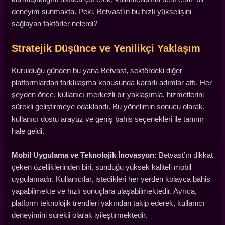
deneyim sunmakta. Peki, Betvast’ın bu hızlı yükselişini
sağlayan faktörler nelerdi?
Stratejik Düşünce ve Yenilikçi Yaklaşım
Kurulduğu günden bu yana
Betvast
, sektördeki diğer
platformlardan farklılaşma konusunda kararlı adımlar attı. Her
şeyden önce, kullanıcı merkezli bir yaklaşımla, hizmetlerini
sürekli geliştirmeye odaklandı. Bu yönelimin sonucu olarak,
kullanıcı dostu arayüz ve geniş bahis seçenekleri ile tanınır
hale geldi.
Mobil Uygulama ve Teknolojik İnovasyon:
Betvast’ın dikkat
çeken özelliklerinden biri, sunduğu yüksek kaliteli mobil
uygulamadır. Kullanıcılar, istedikleri her yerden kolayca bahis
yapabilmekte ve hızlı sonuçlara ulaşabilmektedir. Ayrıca,
platform teknolojik trendleri yakından takip ederek, kullanıcı
deneyimini sürekli olarak iyileştirmektedir.