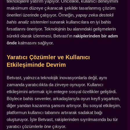
teknolojilere yatırım yapıyor. Öncelikle, kullanıcı deneyimini
maksimum düzeye çıkaracak şekilde tasarlanmış çözüm
önerileri üzerinde çalışıyor. Örneğin,
yapay zeka destekli
bahis analiz sistemleri
sunarak kullanıcılara en iyi bahis
fırsatlarını öneriyor. Teknolojinin bu alanındaki gelişmelerin
sürekli olarak izlenmesi, Betvast’ın
rakiplerinden bir adım
önde
kalmasını sağlıyor.
Yaratıcı Çözümler ve Kullanıcı
Etkileşiminde Devrim
Betvast, yalnızca teknolojik inovasyonlarla değil, aynı
zamanda yaratıcılıkta da zirveye oynuyor. Kullanıcı
etkileşimini artırmak için entegre sosyal özellikler geliştirdi.
Böylece bahis sevenler, arkadaşlarıyla oyun keyfi yaşarken,
diğer yandan kazanma şansını artırıyor. Bu sosyal etkileşim,
platformun kullanıcı tabanını artırarak sadakat bağı
oluşturuyor. İşte Betvast, rakiplerinden sıyrılmasında bu tür
yaratıcı çözümlerle öne çıkıyor.