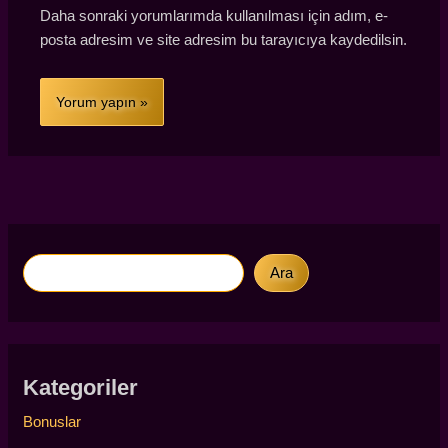
Daha sonraki yorumlarımda kullanılması için adım, e-
posta adresim ve site adresim bu tarayıcıya kaydedilsin.
Ara
Ara
Kategoriler
Bonuslar