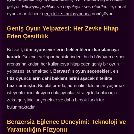
geliyor.
Etkileyici grafikler ve büyüleyici ses efektleri
ile, sanal
oyunlar artık birer
gerçeklik simülasyonuna
dönüşüyor.
Geniş Oyun Yelpazesi: Her Zevke Hitap
Eden Çeşitlilik
Betvast,
tüm oyunseverlerin beklentilerini karşılamaya
kararlı
. Geleneksel spor bahislerinden, hızla büyüyen e-spor
arenasına kadar, her kullanıcıya hitap eden geniş bir oyun
yelpazesi sunmaktadır.
Betvast’ın oyun seçenekleri, en
titiz oyuncuların dahi beklentilerini aşacak nitelikte
hazırlanmıştır
. Bu platformda, adrenalin dolu anlar yaşamak
isteyenler için aksiyon dolu oyunlar, strateji tutkunları için
zeka geliştirici seçenekler ve daha birçok farklı tür
bulunmaktadır.
Benzersiz Eğlence Deneyimi: Teknoloji ve
Yaratıcılığın Füzyonu