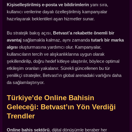
Kişiselleştirilmiş e-posta ve bildirimlerin
yanı sıra,
kullanıcı verilerine dayalı özelleştirilmiş kampanyalar
hazırlayarak beklentileri aşan hizmetler sunar.
Bu stratejik bakış açısı,
Betvast’a rekabette önemli bir
avantaj
sağlamakla kalmaz, aynı zamanda
tutarlı bir marka
algısı
oluşturmasına yardımcı olur. Kampanyalar,
kullanıcıların tercih ve alışkanlıklarına uygun olarak
şekillendirilip, doğru hedef kitleye ulaştırılır, böylece optimal
etkileşim oranları yakalanır. Sürekli güncellenen bu tür
yenilikçi stratejiler, Betvast’ın global arenadaki varlığını daha
da sağlamlaştırıyor.
Türkiye’de Online Bahisin
Geleceği: Betvast’ın Yön Verdiği
Trendler
Online bahis sektörü
, dijital dönüşümle beraber her