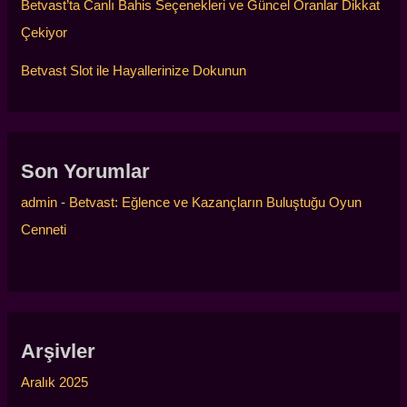
Betvast’ta Canlı Bahis Seçenekleri ve Güncel Oranlar Dikkat
Çekiyor
Betvast Slot ile Hayallerinize Dokunun
Son Yorumlar
admin
-
Betvast: Eğlence ve Kazançların Buluştuğu Oyun
Cenneti
Arşivler
Aralık 2025