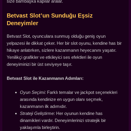
size bambaşka kapılar aralar.
Betvast Slot’un Sunduğu Eşsiz
Deneyimler
Betvast Slot, oyunculara sunmuş olduğu geniş oyun
yelpazesi ile dikkat çeker. Her bir slot oyunu, kendine has bir
hikaye anlatırken, sizlere kazanmanın heyecanını yaşatır.
Yenilikçi grafikler ve etkileyici ses efektleri ile oyun
deneyiminizi bir üst seviyeye taşır.
Betvast Slot ile Kazanmanın Adımları:
Oyun Seçimi:
Farklı temalar ve jackpot seçenekleri
arasında kendinize en uygun olanı seçmek,
kazanmanın ilk adımıdır.
Strateji Geliştirme:
Her oyunun kendine has
dinamikleri vardır. Deneyimlerinizi stratejik bir
yaklaşımla birleştirin.