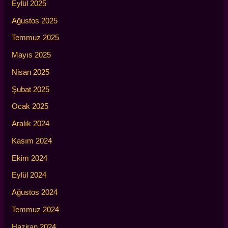
Eylül 2025
Ağustos 2025
Temmuz 2025
Mayıs 2025
Nisan 2025
Şubat 2025
Ocak 2025
Aralık 2024
Kasım 2024
Ekim 2024
Eylül 2024
Ağustos 2024
Temmuz 2024
Haziran 2024