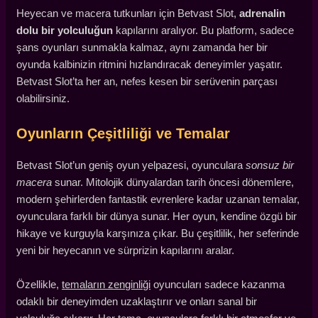
Heyecan ve macera tutkunları için Betvast Slot,
adrenalin
dolu bir yolculuğun
kapılarını aralıyor. Bu platform, sadece
şans oyunları sunmakla kalmaz, aynı zamanda her bir
oyunda kalbinizin ritmini hızlandıracak deneyimler yaşatır.
Betvast Slot’ta her an, nefes kesen bir serüvenin parçası
olabilirsiniz.
Oyunların Çeşitliliği ve Temalar
Betvast Slot’un geniş oyun yelpazesi, oyunculara
sonsuz bir
macera
sunar. Mitolojik dünyalardan tarih öncesi dönemlere,
modern şehirlerden fantastik evrenlere kadar uzanan temalar,
oyunculara farklı bir dünya sunar. Her oyun, kendine özgü bir
hikaye ve kurguyla karşınıza çıkar. Bu çeşitlilik, her seferinde
yeni bir heyecanın ve sürprizin kapılarını aralar.
Özellikle,
temaların zenginliği
oyuncuları sadece kazanma
odaklı bir deneyimden uzaklaştırır ve onları sanal bir