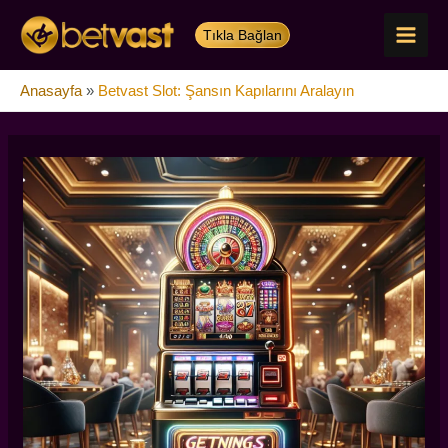
İçeriğe
atla
Tıkla Bağlan
Main
Anasayfa
»
Betvast Slot: Şansın Kapılarını Aralayın
Men