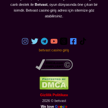
canlı destek ile
Betvast
, oyun dünyasında öne çıkan bir
isimdir. Betvast casino giriş adresi için sitemize göz
atabilirsiniz.
betvast casino giriş
Gizlilik Politikası
2026 © betvast
We love
G
o
o
g
l
e