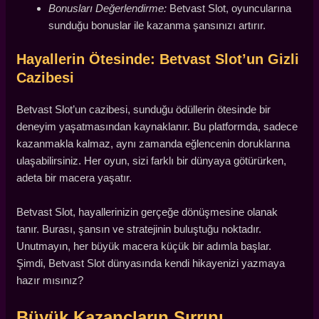
Bonusları Değerlendirme:
Betvast Slot, oyuncularına
sunduğu bonuslar ile kazanma şansınızı artırır.
Hayallerin Ötesinde: Betvast Slot’un Gizli
Cazibesi
Betvast Slot’un cazibesi, sunduğu ödüllerin ötesinde bir
deneyim yaşatmasından kaynaklanır. Bu platformda, sadece
kazanmakla kalmaz, aynı zamanda eğlencenin doruklarına
ulaşabilirsiniz. Her oyun, sizi farklı bir dünyaya götürürken,
adeta bir macera yaşatır.
Betvast Slot, hayallerinizin gerçeğe dönüşmesine olanak
tanır. Burası, şansın ve stratejinin buluştuğu noktadır.
Unutmayın, her büyük macera küçük bir adımla başlar.
Şimdi, Betvast Slot dünyasında kendi hikayenizi yazmaya
hazır mısınız?
Büyük Kazançların Sırrını