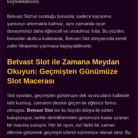
keşfedebilirsiniz.
Betvast Slot’un sunduğu bonuslar, sadece kazanma
şansınızı artırmakla kalmaz, aynı zamanda oyun
deneyiminizi daha eğlenceli ve unutulmaz kılar. Bu yüzden,
bonusları akıllıca kullanarak, Betvast Slot dünyasında kendi
zafer hikayenizi yazmaya başlayabilirsiniz.
Betvast Slot ile Zamana Meydan
Okuyun: Geçmişten Günümüze
Slot Macerası
Slot oyunları, geçmişten günümüze dek oyuncuların kalbinde
taht kurmuş, zamanın ötesine geçen bir eğlence formu
olmuştur.
Betvast Slot
ise bu büyülü dünya ile sizleri
buluşturuyor, tarihin derinliklerinden günümüze kadar uzanan
bir macera sunuyor. Her bir oyun, sizi farklı bir zaman
dilimine götürerek geçmişin izlerini sürmenize olanak tanır. Bu