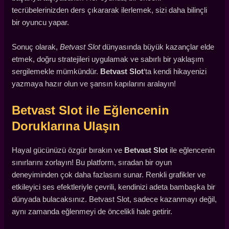
tecrübelerinizden ders çıkararak ilerlemek, sizi daha bilinçli
bir oyuncu yapar.
Sonuç olarak,
Betvast Slot
dünyasında büyük kazançlar elde
etmek, doğru stratejileri uygulamak ve sabırlı bir yaklaşım
sergilemekle mümkündür.
Betvast Slot
‘ta kendi hikayenizi
yazmaya hazır olun ve şansın kapılarını aralayın!
Betvast Slot ile Eğlencenin
Doruklarına Ulaşın
Hayal gücünüzü özgür bırakın ve
Betvast Slot
ile eğlencenin
sınırlarını zorlayın! Bu platform, sıradan bir oyun
deneyiminden çok daha fazlasını sunar. Renkli grafikler ve
etkileyici ses efektleriyle çevrili, kendinizi adeta bambaşka bir
dünyada bulacaksınız. Betvast Slot, sadece kazanmayı değil,
aynı zamanda eğlenmeyi de öncelikli hale getirir.