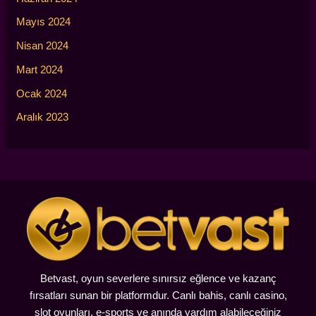
Mayıs 2024
Nisan 2024
Mart 2024
Ocak 2024
Aralık 2023
Betvast, oyun severlere sınırsız eğlence ve kazanç
fırsatları sunan bir platformdur. Canlı bahis, canlı casino,
slot oyunları, e-sports ve anında yardım alabileceğiniz