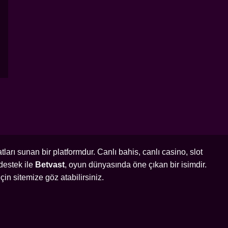
ları sunan bir platformdur. Canlı bahis, canlı casino, slot
destek ile
Betvast
, oyun dünyasında öne çıkan bir isimdir.
çin sitemize göz atabilirsiniz.