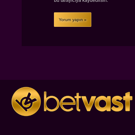
bu tarayıcıya kaydedilsin.