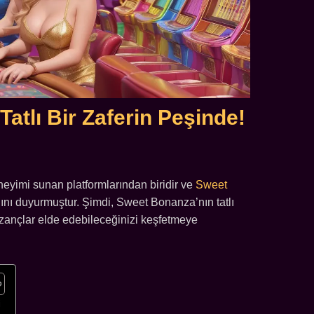
atlı Bir Zaferin Peşinde!
neyimi sunan platformlarından biridir ve
Sweet
adını duyurmuştur. Şimdi, Sweet Bonanza’nın tatlı
zançlar elde edebileceğinizi keşfetmeye
i