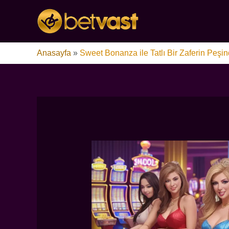
İçeriğe
atla
Anasayfa
»
Sweet Bonanza ile Tatlı Bir Zaferin Peşin