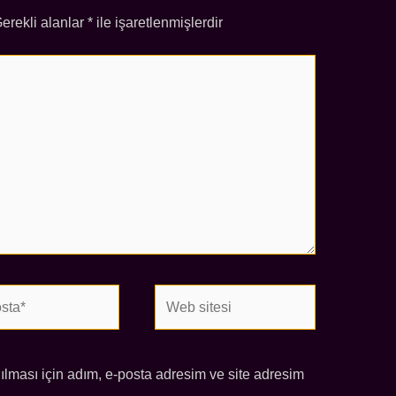
erekli alanlar
*
ile işaretlenmişlerdir
Web
sitesi
lması için adım, e-posta adresim ve site adresim