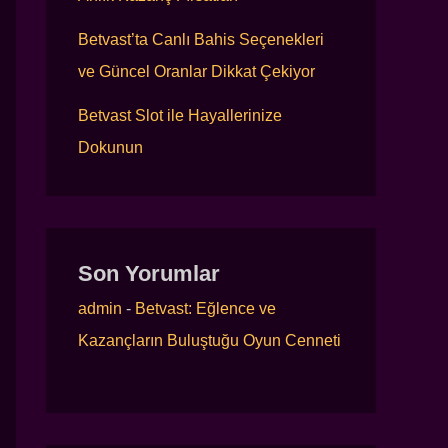
Betvast’ta Canlı Bahis Seçenekleri
ve Güncel Oranlar Dikkat Çekiyor
Betvast Slot ile Hayallerinize
Dokunun
Son Yorumlar
admin
-
Betvast: Eğlence ve
Kazançların Buluştuğu Oyun Cenneti