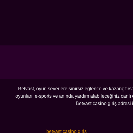
Betvast, oyun severlere sınırsız eğlence ve kazanç fırsat
oyunları, e-sports ve anında yardım alabileceğiniz canlı 
Betvast casino giriş adresi i
betvast casino giriş