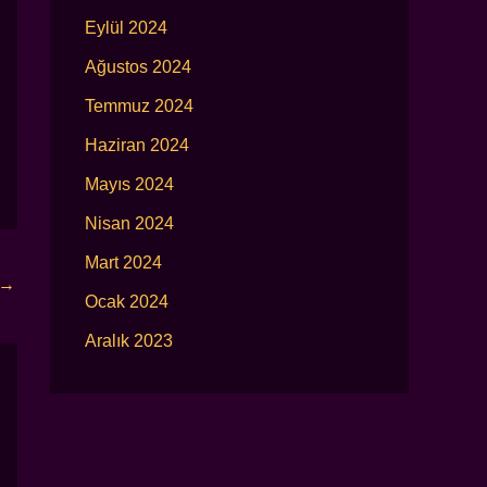
Eylül 2024
Ağustos 2024
Temmuz 2024
Haziran 2024
Mayıs 2024
Nisan 2024
Mart 2024
→
Ocak 2024
Aralık 2023