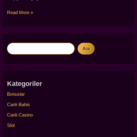
Betvast
Read More »
Canlı
Casino
Girişi:
Gerçek
Ara
Ara
Krupiyelerle
Heyecanı
Deneyimleyin!
Kategoriler
Bonuslar
Canlı Bahis
Canlı Casino
Slot