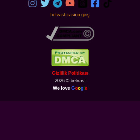
betvast casino giriş
Gizlilik Politikası
2026 © betvast
We love
G
o
o
g
l
e