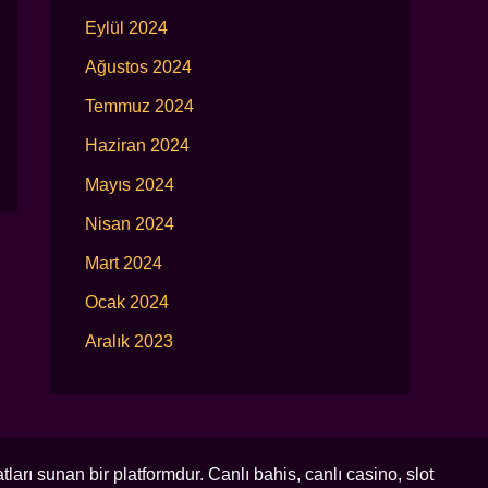
Eylül 2024
Ağustos 2024
Temmuz 2024
Haziran 2024
Mayıs 2024
Nisan 2024
Mart 2024
Ocak 2024
Aralık 2023
ları sunan bir platformdur. Canlı bahis, canlı casino, slot