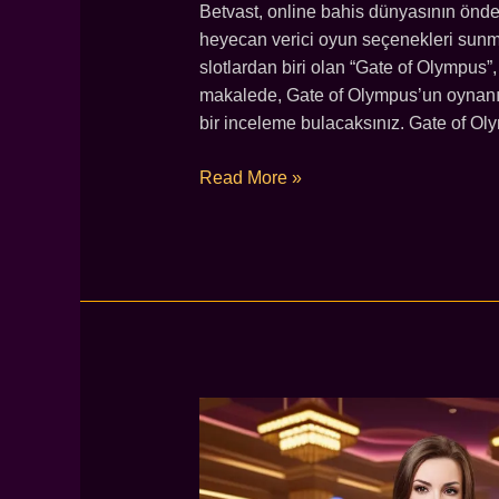
Betvast, online bahis dünyasının önde g
heyecan verici oyun seçenekleri sunm
slotlardan biri olan “Gate of Olympus”
makalede, Gate of Olympus’un oynanışı, 
bir inceleme bulacaksınız. Gate of O
Gate
Read More »
of
Olympus
ile
Antik
Tanrıların
Hüküm
Sürdüğü
Slot
Oyunu