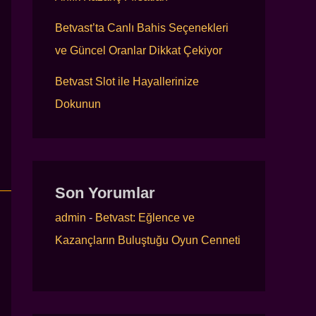
Betvast’ta Canlı Bahis Seçenekleri
ve Güncel Oranlar Dikkat Çekiyor
Betvast Slot ile Hayallerinize
Dokunun
Son Yorumlar
admin
-
Betvast: Eğlence ve
Kazançların Buluştuğu Oyun Cenneti