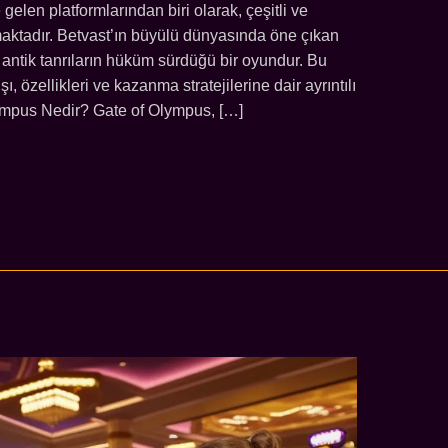
elen platformlarından biri olarak, çeşitli ve
aktadır. Betvast’ın büyülü dünyasında öne çıkan
, antik tanrıların hüküm sürdüğü bir oyundur. Bu
özellikleri ve kazanma stratejilerine dair ayrıntılı
lympus Nedir? Gate of Olympus, […]