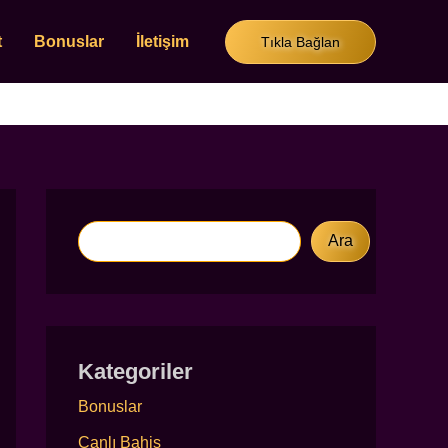
t
Bonuslar
İletişim
Tıkla Bağlan
Ara
Ara
Kategoriler
Bonuslar
Canlı Bahis