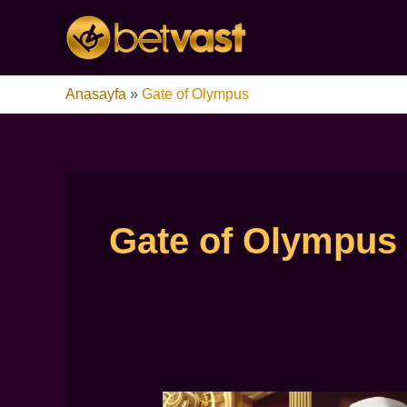
İçeriğe
atla
Anasayfa
»
Gate of Olympus
Gate of Olympus