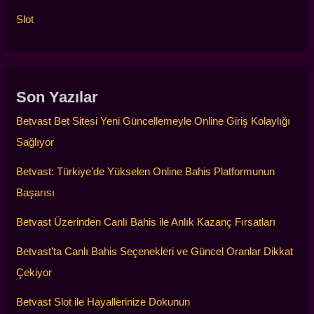
Slot
Son Yazılar
Betvast Bet Sitesi Yeni Güncellemeyle Online Giriş Kolaylığı
Sağlıyor
Betvast: Türkiye’de Yükselen Online Bahis Platformunun
Başarısı
Betvast Üzerinden Canlı Bahis ile Anlık Kazanç Fırsatları
Betvast’ta Canlı Bahis Seçenekleri ve Güncel Oranlar Dikkat
Çekiyor
Betvast Slot ile Hayallerinize Dokunun