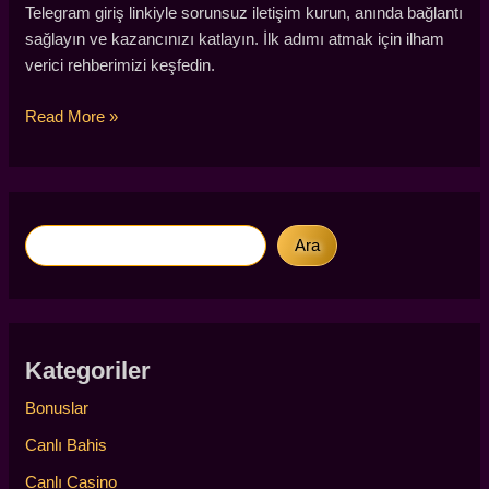
Telegram giriş linkiyle sorunsuz iletişim kurun, anında bağlantı
sağlayın ve kazancınızı katlayın. İlk adımı atmak için ilham
verici rehberimizi keşfedin.
betvast
Read More »
telegram
girişi
linki
için
Ara
Ara
Kategoriler
Bonuslar
Canlı Bahis
Canlı Casino