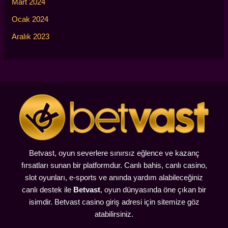
Mart 2024
Ocak 2024
Aralık 2023
Betvast, oyun severlere sınırsız eğlence ve kazanç
fırsatları sunan bir platformdur. Canlı bahis, canlı casino,
slot oyunları, e-sports ve anında yardım alabileceğiniz
canlı destek ile
Betvast
, oyun dünyasında öne çıkan bir
isimdir. Betvast casino giriş adresi için sitemize göz
atabilirsiniz.