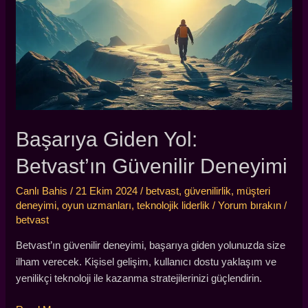
Başarıya Giden Yol:
Betvast’ın Güvenilir Deneyimi
Canlı Bahis
/
21 Ekim 2024
/
betvast
,
güvenilirlik
,
müşteri
deneyimi
,
oyun uzmanları
,
teknolojik liderlik
/
Yorum bırakın
/
betvast
Betvast’ın güvenilir deneyimi, başarıya giden yolunuzda size
ilham verecek. Kişisel gelişim, kullanıcı dostu yaklaşım ve
yenilikçi teknoloji ile kazanma stratejilerinizi güçlendirin.