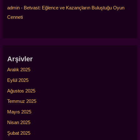
admin
-
Betvast: Eğlence ve Kazançların Buluştuğu Oyun
Cenneti
Arşivler
Aralık 2025
Eylül 2025
Ağustos 2025
Temmuz 2025
Mayıs 2025
Nisan 2025
Şubat 2025