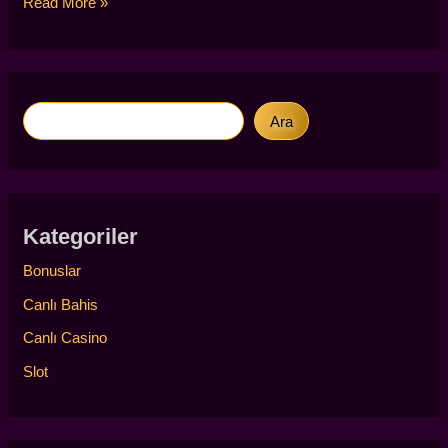
Başarıya
Read More »
Giden
Yol:
Betvast’ın
Güvenilir
Ara
Ara
Deneyimi
Kategoriler
Bonuslar
Canlı Bahis
Canlı Casino
Slot