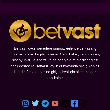
Betvast, oyun severlere sınırsız eğlence ve kazanç
fırsatları sunan bir platformdur. Canlı bahis, canlı casino,
slot oyunları, e-sports ve anında yardım alabileceğiniz
canlı destek ile
Betvast
, oyun dünyasında öne çıkan bir
isimdir. Betvast casino giriş adresi için sitemize göz
atabilirsiniz.