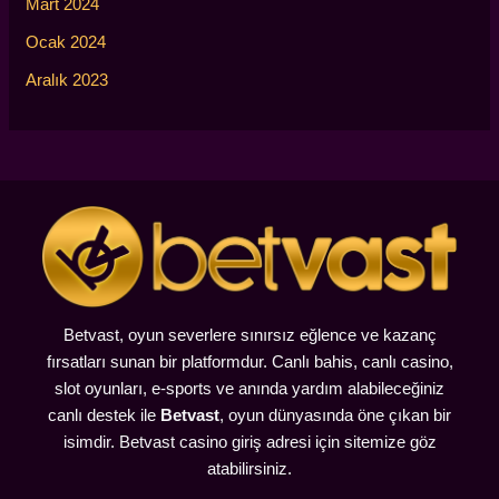
Mart 2024
Ocak 2024
Aralık 2023
Betvast, oyun severlere sınırsız eğlence ve kazanç
fırsatları sunan bir platformdur. Canlı bahis, canlı casino,
slot oyunları, e-sports ve anında yardım alabileceğiniz
canlı destek ile
Betvast
, oyun dünyasında öne çıkan bir
isimdir. Betvast casino giriş adresi için sitemize göz
atabilirsiniz.