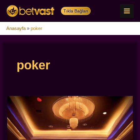
İçeriğe
atla
Tıkla Bağlan
Main
Anasayfa
»
poker
Men
poker