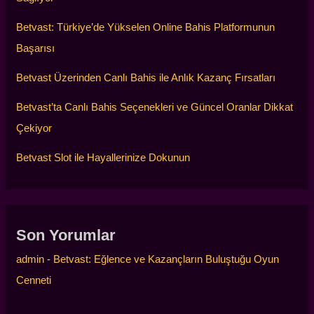
Betvast: Türkiye’de Yükselen Online Bahis Platformunun
Başarısı
Betvast Üzerinden Canlı Bahis ile Anlık Kazanç Fırsatları
Betvast’ta Canlı Bahis Seçenekleri ve Güncel Oranlar Dikkat
Çekiyor
Betvast Slot ile Hayallerinize Dokunun
Son Yorumlar
admin
-
Betvast: Eğlence ve Kazançların Buluştuğu Oyun
Cenneti