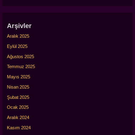
Arşivler
Aralık 2025
Eylül 2025
Ağustos 2025
Temmuz 2025
Mayıs 2025
Nisan 2025
Şubat 2025
Ocak 2025
Aralık 2024
Kasım 2024