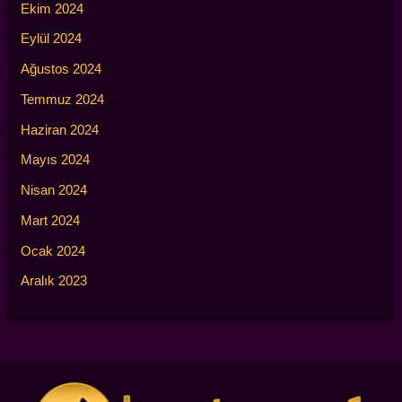
Ekim 2024
Eylül 2024
Ağustos 2024
Temmuz 2024
Haziran 2024
Mayıs 2024
Nisan 2024
Mart 2024
Ocak 2024
Aralık 2023