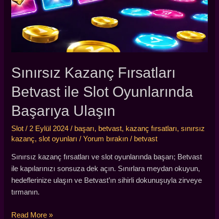
Sınırsız Kazanç Fırsatları
Betvast ile Slot Oyunlarında
Başarıya Ulaşın
Slot
/
2 Eylül 2024
/
başarı
,
betvast
,
kazanç fırsatları
,
sınırsız
kazanç
,
slot oyunları
/
Yorum bırakın
/
betvast
Sınırsız kazanç fırsatları ve slot oyunlarında başarı; Betvast
ile kapılarınızı sonsuza dek açın. Sınırlara meydan okuyun,
hedeflerinize ulaşın ve Betvast’ın sihirli dokunuşuyla zirveye
tırmanın.
Sınırsız
Read More »