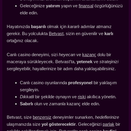
Geleceğinize
yatırım
yapın ve
finansal
özgürlüğünüzü
elde edin.
Hayatınızda
başarılı
olmak için
kararlı
adımlar atmanız
gerekir. Bu yolculukta
Betvast
, sizin en güvenilir ve
karlı
ortağınız olacak.
Canlı casino deneyimi, sizi
heyecan
ve
kazanç
dolu bir
maceraya sürükleyecek. Betvast’ta,
yetenek
ve
stratejinizi
sergileyebilir, hayallerinize bir adım daha yaklaşabilirsiniz.
Canlı casino oyunlarında
profesyonel
bir yaklaşım
sergileyin.
Dikkatli
bir şekilde oynayın ve
riski
akıllıca yönetin.
Sabırlı
olun ve
zamanla
kazanç elde edin.
Betvast, size
benzersiz
deneyimler sunarken,
hedeflerinize
ulaşmanızda size
yol gösterecektir
. Geleceğinizi
parlak
bir