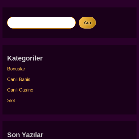
Ara
Ara
Kategoriler
Bonuslar
Canlı Bahis
Canlı Casino
Slot
Son Yazılar