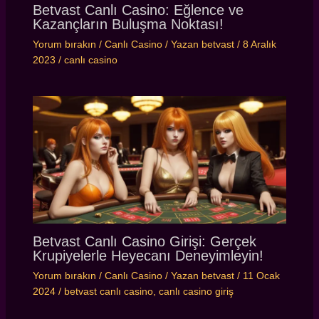
Betvast Canlı Casino: Eğlence ve
Kazançların Buluşma Noktası!
Yorum bırakın
/
Canlı Casino
/ Yazan
betvast
/
8 Aralık
2023
/
canlı casino
Betvast Canlı Casino Girişi: Gerçek
Krupiyelerle Heyecanı Deneyimleyin!
Yorum bırakın
/
Canlı Casino
/ Yazan
betvast
/
11 Ocak
2024
/
betvast canlı casino
,
canlı casino giriş