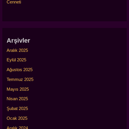
Cenneti
Arşivler
Aralık 2025
Eylül 2025
Ağustos 2025
Temmuz 2025
Mayıs 2025
Nisan 2025
Şubat 2025
Ocak 2025
Aralık 2024