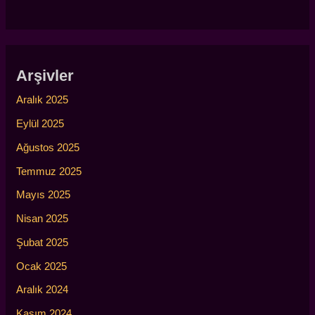
Arşivler
Aralık 2025
Eylül 2025
Ağustos 2025
Temmuz 2025
Mayıs 2025
Nisan 2025
Şubat 2025
Ocak 2025
Aralık 2024
Kasım 2024