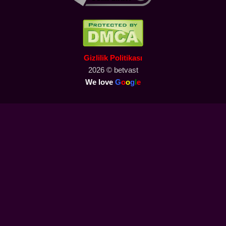
Gizlilik Politikası
2026 © betvast
We love
G
o
o
g
l
e