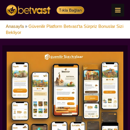
İçeriğe
atla
Tıkla Bağlan
Main
Anasayfa
»
Güvenilir Platform Betvast’ta Sürpriz Bonuslar Sizi
Men
Bekliyor