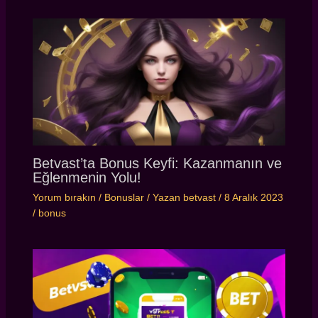
Betvast’ta Bonus Keyfi: Kazanmanın ve
Eğlenmenin Yolu!
Yorum bırakın
/
Bonuslar
/ Yazan
betvast
/
8 Aralık 2023
/
bonus