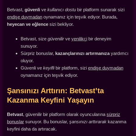
Betvast,
güvenli
ve
kullanıcı dostu
bir platform sunarak sizi
endişe duymadan
oynamanız için teşvik ediyor. Burada,
heyecan ve eğlence
sizi bekliyor.
Betvast, size
güvenilir
ve
yenilikçi
bir deneyim
sunuyor.
Sürpriz bonuslar,
kazançlarınızı artırmanıza
yardımcı
oluyor.
Güvenli ve
keyifli
bir platform, sizi
endişe duymadan
oynamanız için teşvik ediyor.
Şansınızı Arttırın: Betvast’ta
Kazanma Keyfini Yaşayın
Betvast
, güvenilir bir platform olarak oyuncularına
sürpriz
bonuslar
sunuyor. Bu bonuslar,
şansınızı arttırarak
kazanma
keyfini daha da artıracak.