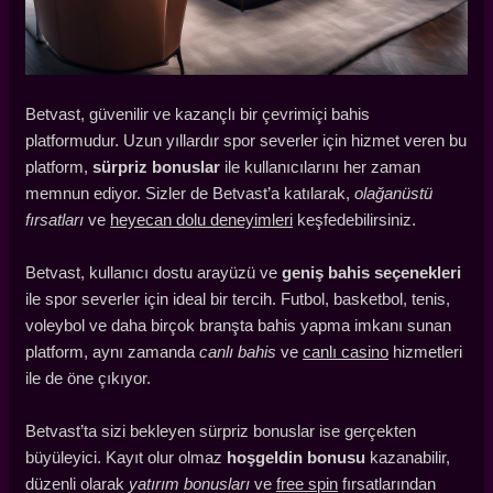
Betvast, güvenilir ve kazançlı bir çevrimiçi bahis
platformudur. Uzun yıllardır spor severler için hizmet veren bu
platform,
sürpriz bonuslar
ile kullanıcılarını her zaman
memnun ediyor. Sizler de Betvast’a katılarak,
olağanüstü
fırsatları
ve
heyecan dolu deneyimleri
keşfedebilirsiniz.
Betvast, kullanıcı dostu arayüzü ve
geniş bahis seçenekleri
ile spor severler için ideal bir tercih. Futbol, basketbol, tenis,
voleybol ve daha birçok branşta bahis yapma imkanı sunan
platform, aynı zamanda
canlı bahis
ve
canlı casino
hizmetleri
ile de öne çıkıyor.
Betvast’ta sizi bekleyen sürpriz bonuslar ise gerçekten
büyüleyici. Kayıt olur olmaz
hoşgeldin bonusu
kazanabilir,
düzenli olarak
yatırım bonusları
ve
free spin
fırsatlarından