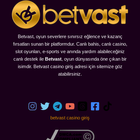
Betvast, oyun severlere sınırsız eğlence ve kazanç
fırsatları sunan bir platformdur. Canlı bahis, canlı casino,
slot oyunları, e-sports ve anında yardım alabileceğiniz
canlı destek ile
Betvast
, oyun dünyasında öne çıkan bir
isimdir. Betvast casino giriş adresi için sitemize göz
atabilirsiniz.
betvast casino giriş