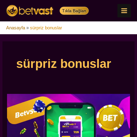
İçeriğe
atla
Tıkla Bağlan
Main
Anasayfa
»
sürpriz bonuslar
Men
sürpriz bonuslar