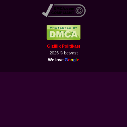
Gizlilik Politikası
2026 © betvast
We love
G
o
o
g
l
e